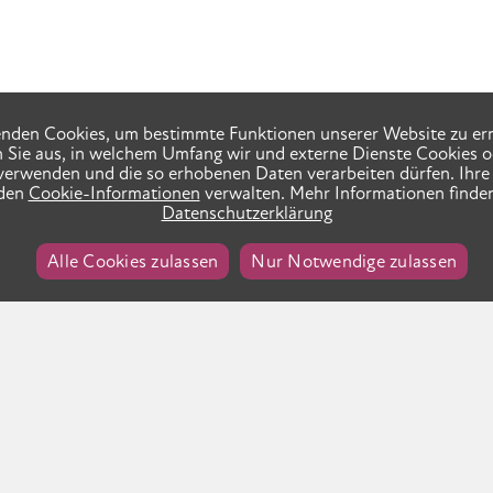
nden Cookies, um bestimmte Funktionen unserer Website zu er
n Sie aus, in welchem Umfang wir und externe Dienste Cookies o
verwenden und die so erhobenen Daten verarbeiten dürfen. Ihre 
 den
Cookie-Informationen
verwalten. Mehr Informationen finden
Datenschutzerklärung
Alle Cookies zulassen
Nur Notwendige zulassen