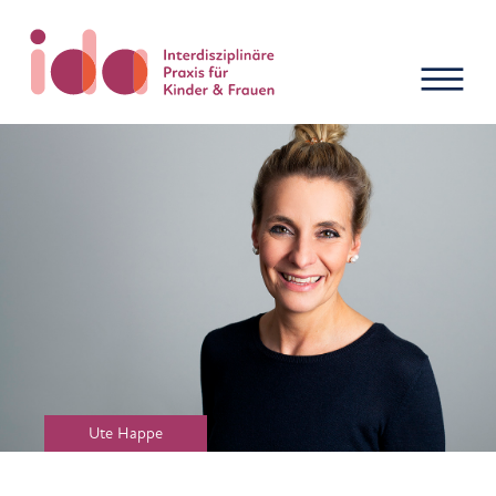
Previous
Next
Ute Happe