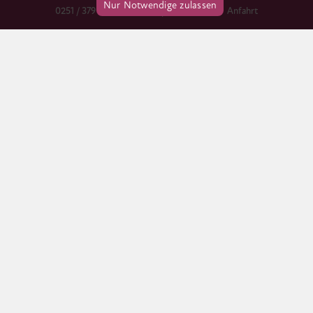
Nur Notwendige zulassen
0251 / 379 666 38
info@praxis-ida.de
Anfahrt
Dahlweg 112
48153 Münster
Tel 0251. 379 666 38
Fax 0251. 379 731 01
info@praxis-ida.de
Impressum
Datenschutz
Cookie-Informationen