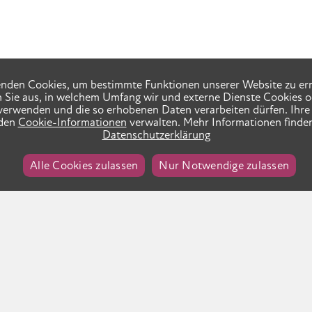
nden Cookies, um bestimmte Funktionen unserer Website zu er
n Sie aus, in welchem Umfang wir und externe Dienste Cookies o
verwenden und die so erhobenen Daten verarbeiten dürfen. Ihre 
 den
Cookie-Informationen
verwalten. Mehr Informationen finden
Datenschutzerklärung
Alle Cookies zulassen
Nur Notwendige zulassen