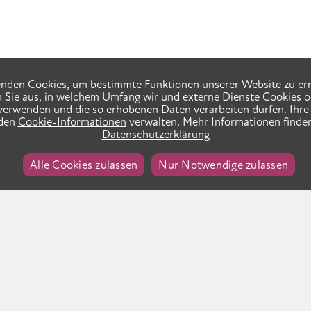
nden Cookies, um bestimmte Funktionen unserer Website zu er
n Sie aus, in welchem Umfang wir und externe Dienste Cookies o
verwenden und die so erhobenen Daten verarbeiten dürfen. Ihre 
 den
Cookie-Informationen
verwalten. Mehr Informationen finden
Datenschutzerklärung
Alle Cookies zulassen
Nur Notwendige zulassen