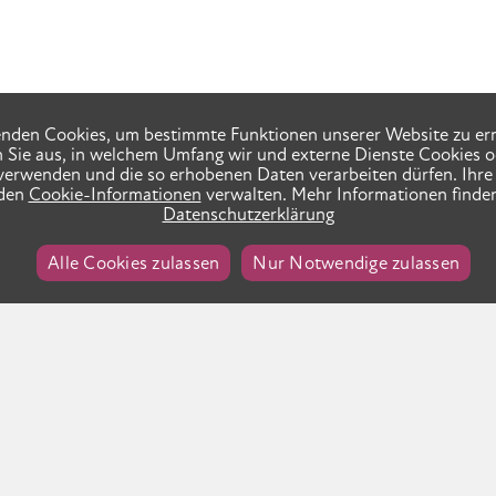
nden Cookies, um bestimmte Funktionen unserer Website zu er
n Sie aus, in welchem Umfang wir und externe Dienste Cookies o
verwenden und die so erhobenen Daten verarbeiten dürfen. Ihre 
 den
Cookie-Informationen
verwalten. Mehr Informationen finden
Datenschutzerklärung
Alle Cookies zulassen
Nur Notwendige zulassen