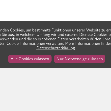
nden Cookies, um bestimmte Funktionen unserer Website zu er
n Sie aus, in welchem Umfang wir und externe Dienste Cookies o
verwenden und die so erhobenen Daten verarbeiten dürfen. Ihre 
 den
Cookie-Informationen
verwalten. Mehr Informationen finden
Datenschutzerklärung
Alle Cookies zulassen
Nur Notwendige zulassen