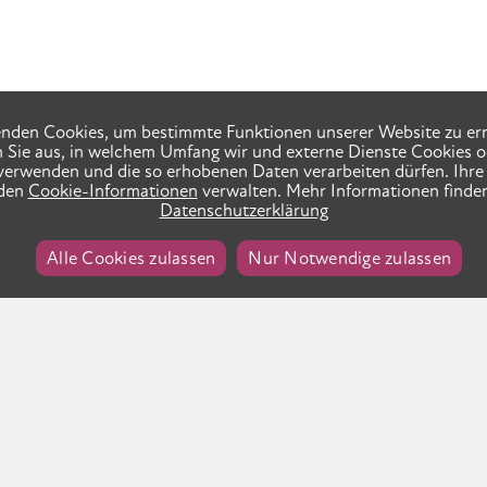
nden Cookies, um bestimmte Funktionen unserer Website zu er
n Sie aus, in welchem Umfang wir und externe Dienste Cookies o
verwenden und die so erhobenen Daten verarbeiten dürfen. Ihre 
 den
Cookie-Informationen
verwalten. Mehr Informationen finden
Datenschutzerklärung
Alle Cookies zulassen
Nur Notwendige zulassen