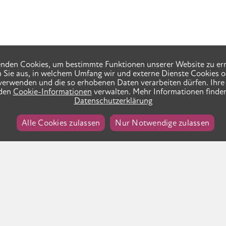
nden Cookies, um bestimmte Funktionen unserer Website zu er
n Sie aus, in welchem Umfang wir und externe Dienste Cookies o
verwenden und die so erhobenen Daten verarbeiten dürfen. Ihre 
 den
Cookie-Informationen
verwalten. Mehr Informationen finden
Datenschutzerklärung
Alle Cookies zulassen
Nur Notwendige zulassen