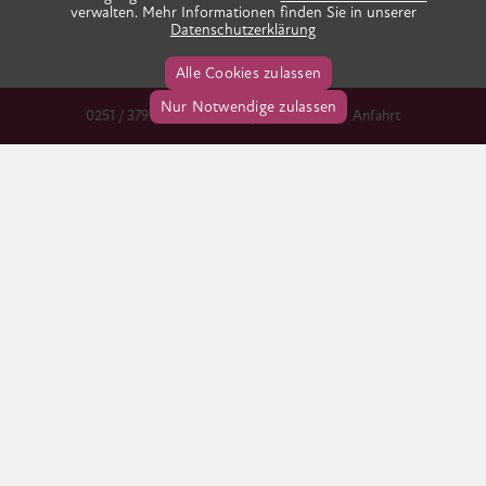
verwalten. Mehr Informationen finden Sie in unserer
Datenschutzerklärung
Alle Cookies zulassen
Nur Notwendige zulassen
0251 / 379 666 38
info@praxis-ida.de
Anfahrt
Dahlweg 112
48153 Münster
Tel 0251. 379 666 38
Fax 0251. 379 731 01
info@praxis-ida.de
Impressum
Datenschutz
Cookie-Informationen